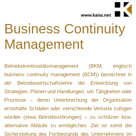
Business Continuity
Management
Betriebskontinuitätsmanagement (BKM; englisch
business continuity management (BCM)) bezeichnet in
der Betriebswirtschaftslehre die Entwicklung von
Strategien, Plänen und Handlungen, um Tätigkeiten oder
Prozesse – deren Unterbrechung der Organisation
ernsthafte Schäden oder vernichtende Verluste zufügen
würden (etwa Betriebsstörungen) – zu schützen bzw.
alternative Abläufe zu ermöglichen. Ziel ist somit die
Sicherstellung des Fortbestands des Unternehmens im
Sinne ökonomischer Nachhaltigkeit im Angesicht von
Risiken mit hohem Schadensausmaß. (Quelle:
Wikipedia)
Unterstützung bei der Einführung eines
Risikomanagements im Bereich der IT.